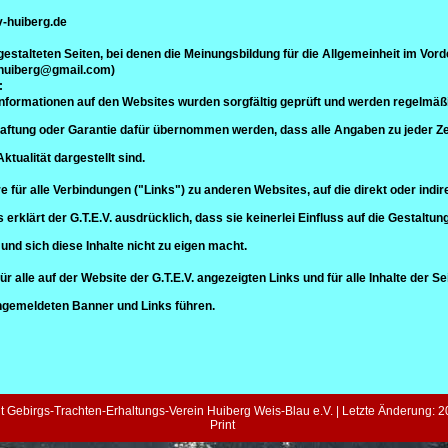
v-huiberg.de
 gestalteten Seiten, bei denen die Meinungsbildung für die Allgemeinheit im Vor
v-huiberg@gmail.com)
:
 Informationen auf den Websites wurden sorgfältig geprüft und werden regelmäßig
ftung oder Garantie dafür übernommen werden, dass alle Angaben zu jeder Zei
 Aktualität dargestellt sind.
e für alle Verbindungen ("Links") zu anderen Websites, auf die direkt oder indir
s erklärt der G.T.E.V. ausdrücklich, dass sie keinerlei Einfluss auf die Gestaltun
 und sich diese Inhalte nicht zu eigen macht.
für alle auf der Website der G.T.E.V. angezeigten Links und für alle Inhalte der S
 angemeldeten Banner und Links führen.
t Gebirgs-Trachten-Erhaltungs-Verein Huiberg Weis-Blau e.V. | Letzte Änderung: 20.
Print