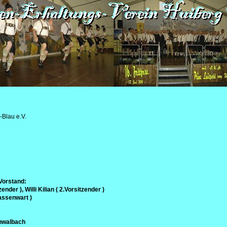
-Blau e.V.
Vorstand:
ender ), Willi Kilian ( 2.Vorsitzender )
assenwart )
hwalbach