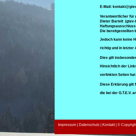
E-Mail: kontakt@gte
Verantwortlicher für
Dieter Bartelt (gte
Haftungsausschluss
Die bereitgestellten
Jedoch kann keine Ha
richtig und in letzter
Dies gilt insbesonder
Hinsichtlich der Link
verlinkten Seiten hat
Diese Erklärung gilt 
die bei der G.T.E.V.
Impressum
|
Datenschutz
|
Kontakt
| © Copyrigh