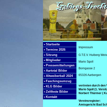
Startseite
Impressum
Termine 2026
Sitzung
G.T.E.V. Huiberg Weis
Mitglieder
Mario Sgoll
Pressemitteilungen
Borngasse 2
Aartotal Bilder
65326 Aarbergen
Altweiberball 2024
Faschingsumzug
vertreten durch den 
KLG Bilder
Mario Sgoll (1. Vorsitz
Zeltfeste Bilder
Norbert Thürmer ( K
Kontakt
Vereinsregister:
Amtsgericht Bad Sc