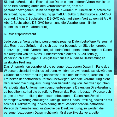
Sie hat außerdem das Recht, diese Daten einem anderen Verantwortlichen
ohne Behinderung durch den Verantwortlichen, dem die
personenbezogenen Daten bereitgestellt wurden, zu übermitteln, sofern die
Verarbeitung auf der Einwilligung gemäß Art. 6 Abs. 1 Buchstabe a DS-GVO
oder Art. 9 Abs. 2 Buchstabe a DS-GVO oder auf einem Vertrag gemäß Art. 6
Abs. 1 Buchstabe b DS-GVO beruht und die Verarbeitung mithilfe
automatisierter Verfahren erfolgt.
6.6 Widerspruchsrecht
Jede von der Verarbeitung personenbezogener Daten betroffene Person hat
das Recht, aus Gründen, die sich aus ihrer besonderen Situation ergeben,
jederzeit gegendie Verarbeitung sie betreffender personenbezogener Daten,
die aufgrund von Art. 6 Abs. 1 Buchstaben e oder f DS-GVO erfolgt,
Widerspruch einzulegen. Dies gilt auch für ein auf diese Bestimmungen
gestütztes Profiling.
Das Unternehmen verarbeitet die personenbezogenen Daten im Falle des
Widerspruchs nicht mehr, es sei denn, wir können zwingende schutzwürdige
Gründe für die Verarbeitung nachweisen, die den Interessen, Rechten und
Freiheiten der betroffenen Person überwiegen, oder die Verarbeitung dient
der Geltendmachung, Ausübung oder Verteidigung von Rechtsansprüchen.
Verarbeitet das Unternehmen personenbezogene Daten, um Direktwerbung
zu betreiben, so hat die betroffene Person das Recht, jederzeit Widerspruch
gegen die Verarbeitung der personenbezogenen Daten zum Zwecke
derartiger Werbung einzulegen. Dies gilt auch für das Profiling, soweit es mit
solcher Direktwerbung in Verbindung steht. Widerspricht die betroffene
Person der Verarbeitung für Zwecke der Direktwerbung, so werden die
personenbezogenen Daten nicht mehr für diese Zwecke verarbeiten.