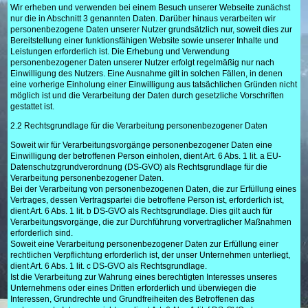
Wir erheben und verwenden bei einem Besuch unserer Webseite zunächst
nur die in Abschnitt 3 genannten Daten. Darüber hinaus verarbeiten wir
personenbezogene Daten unserer Nutzer grundsätzlich nur, soweit dies zur
Bereitstellung einer funktionsfähigen Website sowie unserer Inhalte und
Leistungen erforderlich ist. Die Erhebung und Verwendung
personenbezogener Daten unserer Nutzer erfolgt regelmäßig nur nach
Einwilligung des Nutzers. Eine Ausnahme gilt in solchen Fällen, in denen
eine vorherige Einholung einer Einwilligung aus tatsächlichen Gründen nicht
möglich ist und die Verarbeitung der Daten durch gesetzliche Vorschriften
gestattet ist.
2.2 Rechtsgrundlage für die Verarbeitung personenbezogener Daten
Soweit wir für Verarbeitungsvorgänge personenbezogener Daten eine
Einwilligung der betroffenen Person einholen, dient Art. 6 Abs. 1 lit. a EU-
Datenschutzgrundverordnung (DS-GVO) als Rechtsgrundlage für die
Verarbeitung personenbezogener Daten.
Bei der Verarbeitung von personenbezogenen Daten, die zur Erfüllung eines
Vertrages, dessen Vertragspartei die betroffene Person ist, erforderlich ist,
dient Art. 6 Abs. 1 lit. b DS-GVO als Rechtsgrundlage. Dies gilt auch für
Verarbeitungsvorgänge, die zur Durchführung vorvertraglicher Maßnahmen
erforderlich sind.
Soweit eine Verarbeitung personenbezogener Daten zur Erfüllung einer
rechtlichen Verpflichtung erforderlich ist, der unser Unternehmen unterliegt,
dient Art. 6 Abs. 1 lit. c DS-GVO als Rechtsgrundlage.
Ist die Verarbeitung zur Wahrung eines berechtigten Interesses unseres
Unternehmens oder eines Dritten erforderlich und überwiegen die
Interessen, Grundrechte und Grundfreiheiten des Betroffenen das